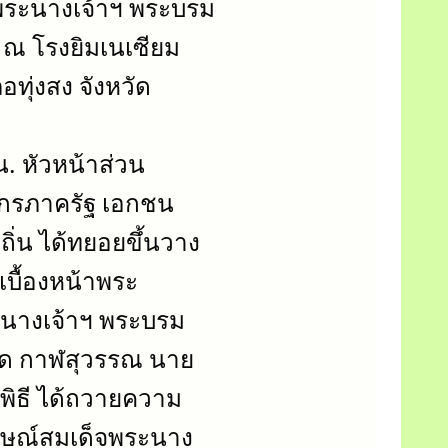
ระนางเจ้าฯ พระบรม
9 ณ โรงยิมเนเซียม
อทุ่งสง จังหวัด
น. หัวหน้าส่วน
กรภาครัฐ เอกชน 
ิ่น ได้ทยอยขึ้นวาง
เบื้องหน้าพระ
ะนางเจ้าฯ พระบรม
คิด กาฬสุวรรณ นาย
พิธี ได้ถวายความ
ษณ์สมเด็จพระนาง