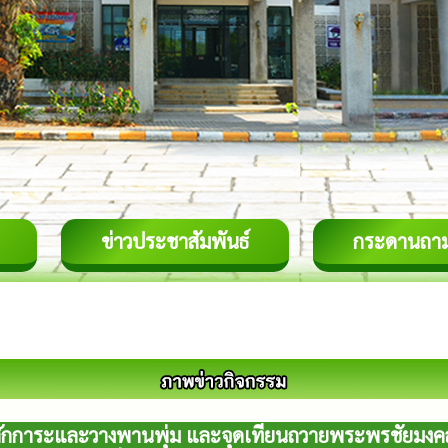
ข่าวประชาสัมพันธ์
กระดานถา
าชสักการะและวางพานพุ่ม และจุดเทียนถวายพระพรชัยมงคล 