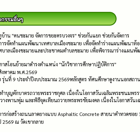
บ้าน "คนชะมาย จัดการขยะครบวงจร" ช่วยกันแยก ช่วยกันจัดการ
จัดทำแผนพัฒนาเทศบาลเมืองชะมาย เพื่อจัดทำร่างแผนพัฒนาท้องถิ่น (
ลเมืองชะมายและประชาคมตำบลชะมาย เพื่อพิจารณาร่างแผนพัฒนาท้องถ
กาสโอนย้ายมาดำรงตำแหน่ง "นักวิชาการศึกษาปฏิบัติการ"
สิงหาคม พ.ศ.2569
าย รุ่นที่ 9 ประจำปีงบประมาณ 2569หลักสูตร ทัศนศึกษาดูงานนอกสถานท
ธีทำบุญตักบาตรถวายพระราชกุศล เนื่องในโอกาสวันเฉลิมพระชนมพรร
ละวางพานพุ่ม และพิธีจุดเทียนถวายพระพรชัยมงคล เนื่องในโอกาสวั
ารก่อสร้างถนนลาดยางแบบ Asphaltic Concrete สายนาคำทวดซอย 16
ี 2569 ณ วัดเขากลาย