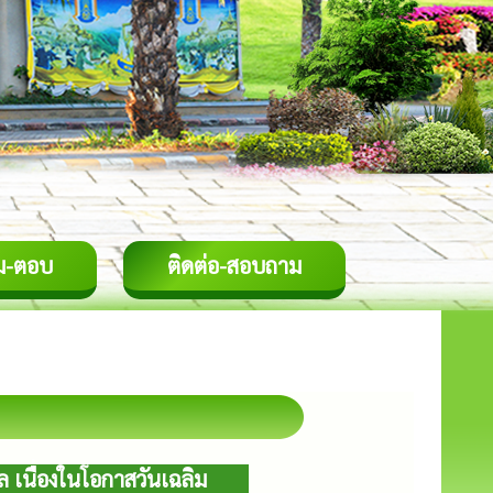
ม-ตอบ
ติดต่อ-สอบถาม
เนื่องในโอกาสวันเฉลิม