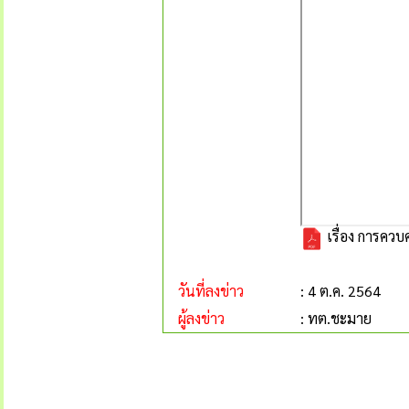
เรื่อง การควบ
วันที่ลงข่าว
: 4 ต.ค. 2564
ผู้ลงข่าว
: ทต.ชะมาย