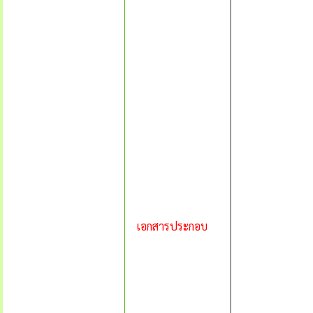
เอกสารประกอบ