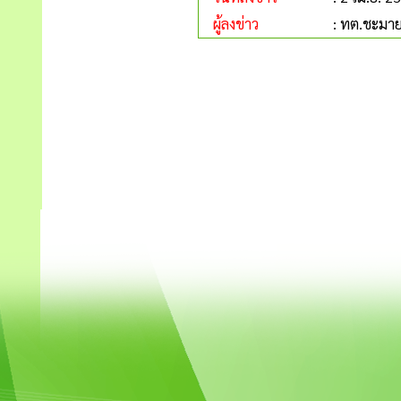
ผู้ลงข่าว
: ทต.ชะมา