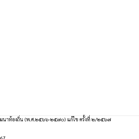
นาท้องถิ่น (พ.ศ.๒๕๖๖-๒๕๗๐) แก้ไข ครั้งที่ ๒/๒๕๖๗
567