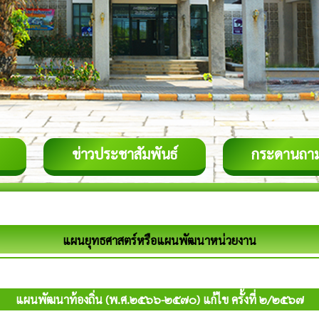
ข่าวประชาสัมพันธ์
กระดานถา
แผนยุทธศาสตร์หรือแผนพัฒนาหน่วยงาน
แผนพัฒนาท้องถิ่น (พ.ศ.๒๕๖๖-๒๕๗๐) แก้ไข ครั้งที่ ๒/๒๕๖๗