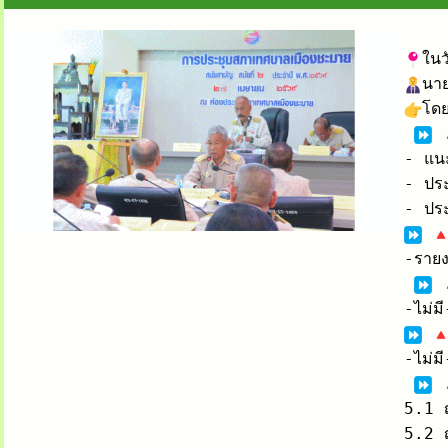
ในว
โดย
- แนะ
- ประ
-รายง
-ไม่มี-
5.1 ญ
5.2 ญ