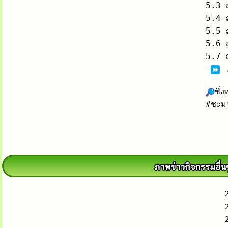
5.3 ญ
5.4 ญ
5.5 ญ
5.6 ญ
5.7 ญ
ซึ่
#ชะมา